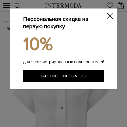
0
Персональная скидка на
Главная
Женщинам
Женская одежда
Женские блузы
/
/
/
первую покупку
Льняная блуза с рукавами-оборками
/
10%
для зарегистрированных пользователей
ЗАРЕГИСТРИРОВАТЬСЯ