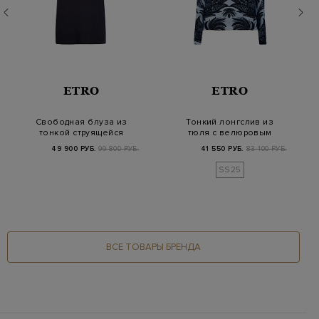
ETRO
ETRO
Свободная блуза из
Тонкий лонгслив из
тонкой струящейся
тюля с велюровым
вискозы с орнамен…
мотивом Frog и лог…
49 900 РУБ.
99 800 РУБ.
41 550 РУБ.
83 100 РУБ.
SS25
ВСЕ ТОВАРЫ БРЕНДА