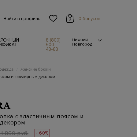
Войти в профиль
0 бонусов
0
АРОЧНЫЙ
8 (800)
Нижний
Новгород
ИФИКАТ
500-
43-83
одежда
Женские брюки
/
поясом и ювелирным декором
RA
опка с эластичным поясом и
декором
31 800 руб.
- 60%