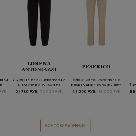
LORENA
PESERICO
ANTONIAZZI
яной
Льняные брюки-джоггеры с
Брюки из тонкого тюля с
ми
эластичным поясом на
мерцающими золотистыми
Tra
кулиске
пайетка…
РУБ.
21 780 РУБ.
72 600 РУБ.
47 200 РУБ.
118 000 РУБ.
56
ВСЕ ТОВАРЫ БРЕНДА