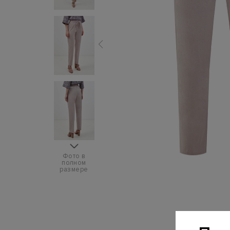
Фото в
полном
размере