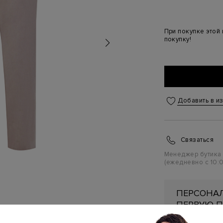
При покупке этой
покупку!
Добавить в и
Связаться
Менеджер бутика
(ежедневно с 10:0
ПЕРСОНАЛ
ПЕРВУЮ П
Подробнее