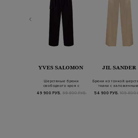
TRO
YVES SALOMON
JIL SANDER
ртивном стиле с
Шерстяные брюки
Брюки из тонкой шерст
ми кулисками и
свободного кроя с
ткани с заложенны
л…
карманом-карго и защ…
складкам…
Б.
76 200 РУБ.
49 900 РУБ.
99 800 РУБ.
54 900 РУБ.
109 800 