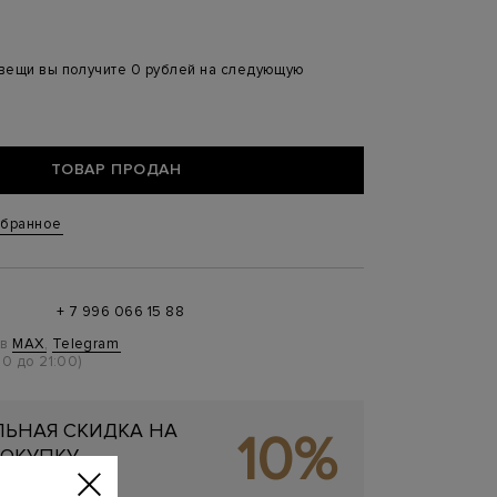
 вещи вы получите 0 рублей на следующую
ТОВАР ПРОДАН
збранное
+ 7 996 066 15 88
 в
MAX
,
Telegram
0 до 21:00)
ЬНАЯ СКИДКА НА
10%
ОКУПКУ