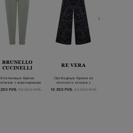
BRUNELLO
RE VERA
PARAJU
CUCINELLI
Хлопковые брюки
Свободные брюки из
Джоггеры 
velwear с ювелирными
плотного хлопка с
двухслойного 
цепочками Мони…
камуфляжным принт…
влагозащ
 250 РУБ.
112 500 РУБ.
10 350 РУБ.
34 500 РУБ.
13 960 РУБ.
3