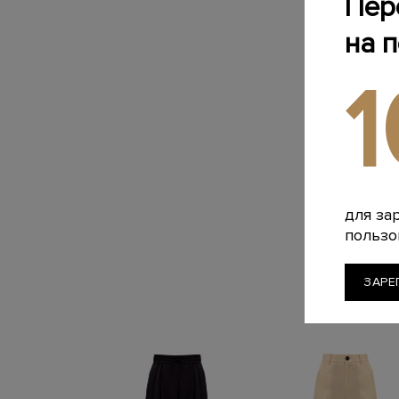
Пер
на 
для за
пользо
ЗАРЕ