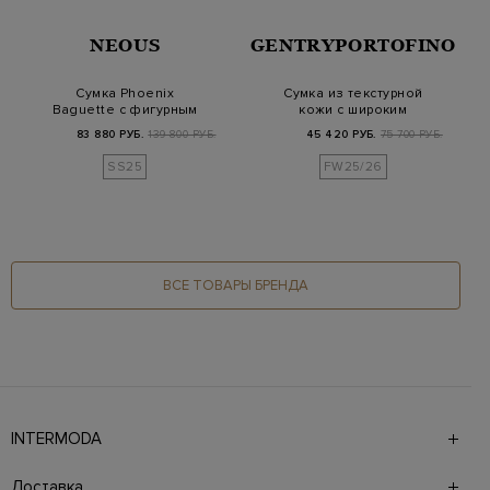
NEOUS
GENTRYPORTOFINO
Сумка Phoenix
Сумка из текстурной
Baguette с фигурным
кожи с широким
ремешком и
регулируемым
83 880 РУБ.
139 800 РУБ.
45 420 РУБ.
75 700 РУБ.
винтажным…
ремнем
SS25
FW25/26
ВСЕ ТОВАРЫ БРЕНДА
INTERMODA
Галерея бутиков INTERMODA представляет более 60
брендов на 4 этажах в самом центре города. На сайте
Доставка