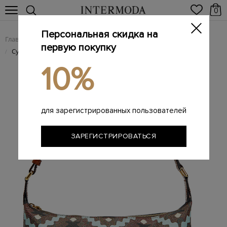
0
Персональная скидка на
Главная
Женщинам
Женские сумки из натуральной кожи
/
/
первую покупку
Сумка с жаккардовым узором пейсли и кожаным ремешком
/
10%
для зарегистрированных пользователей
ЗАРЕГИСТРИРОВАТЬСЯ