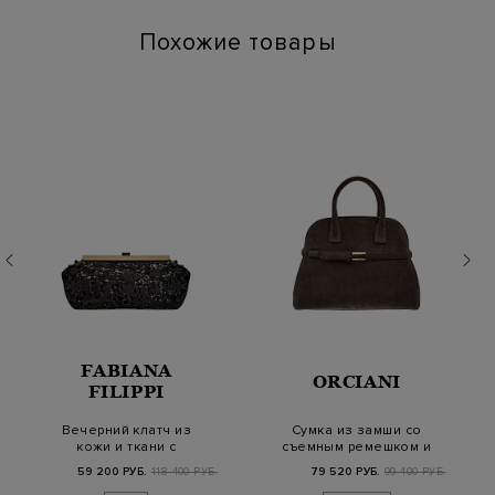
Похожие товары
FABIANA
ORCIANI
FILIPPI
Вечерний клатч из
Сумка из замши со
кожи и ткани с
съемным ремешком и
блестящими
литой деталью
59 200 РУБ.
118 400 РУБ.
79 520 РУБ.
99 400 РУБ.
пайетками