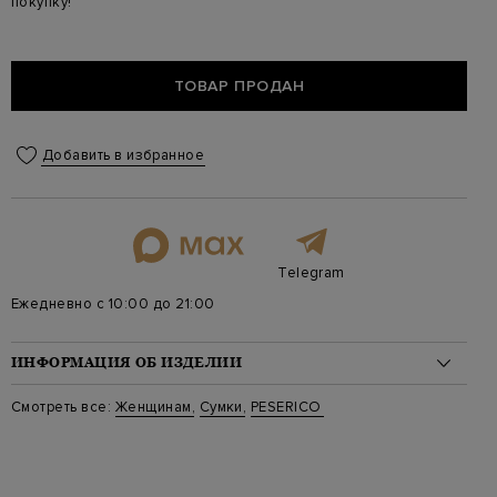
покупку!
ТОВАР ПРОДАН
Добавить в избранное
Telegram
Ежедневно с 10:00 до 21:00
ИНФОРМАЦИЯ ОБ ИЗДЕЛИИ
Материал: кожа 70%, полиамид 14%, полиуретан 12%, металл
Смотреть все:
Женщинам
,
Сумки
,
PESERICO
4%
Стиль: Клатчи, Маленького размера, Crossbody, Однотонные
Цвет: Серый
Артикул: s38298c0r 09447 971
Параметры изделия: 23х12х7