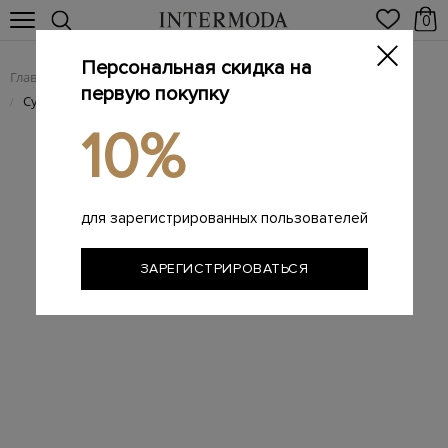
0
Персональная скидка на
Главная
Женщинам
Женские сумки из натуральной кожи
/
/
первую покупку
Сумка-crossbody из кожи с металлизированным напылением
/
10%
для зарегистрированных пользователей
ЗАРЕГИСТРИРОВАТЬСЯ