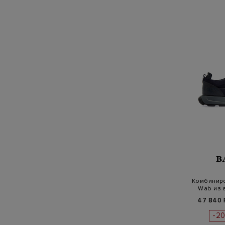
B
Комбинир
Wab из 
47 840 
-2