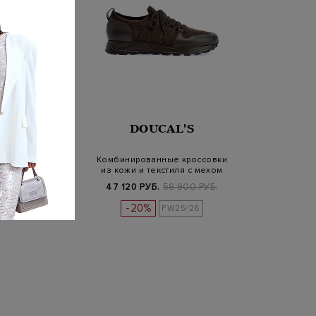
UCAL'S
DOUCAL'S
е кроссовки из
Комбинированные кроссовки
рстяного драпа
из кожи и текстиля с мехом
Б.
57 200 РУБ.
47 120 РУБ.
58 900 РУБ.
-20%
FW25/26
FW25/26