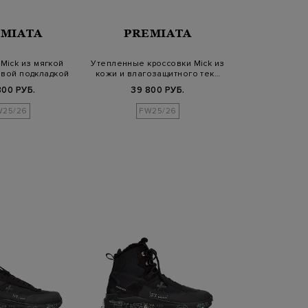
EMIATA
PREMIATA
Mick из мягкой
Утепленные кроссовки Mick из
овой подкладкой
кожи и влагозащитного тек…
800 РУБ.
39 800 РУБ.
W25/26
FW25/26