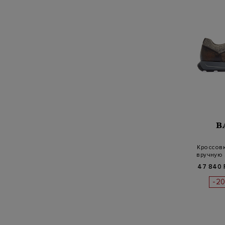
B
Кроссов
вручную 
47 840 
-2