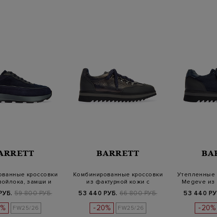
ARRETT
BARRETT
BA
ованные кроссовки
Комбинированные кроссовки
Утепленные 
войлока, замши и
из фактурной кожи с
Megeve из 
кожи
байковой…
РУБ.
59 800 РУБ.
53 440 РУБ.
66 800 РУБ.
53 440 РУ
0%
-20%
-20%
FW25/26
FW25/26