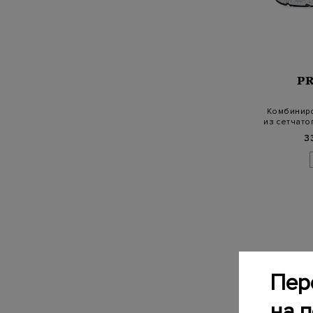
P
Комбинир
из сетчато
3
Пер
на 