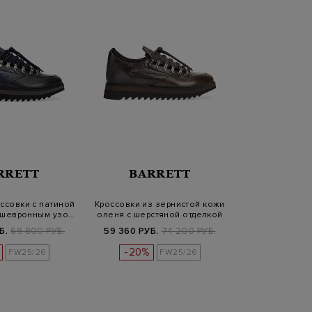
RRETT
BARRETT
ссовки с патиной
Кроссовки из зернистой кожи
с шевронным узо…
оленя с шерстяной отделкой
Б.
69 800 РУБ.
59 360 РУБ.
74 200 РУБ.
-20%
FW25/26
FW25/26