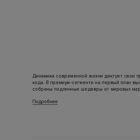
Динамика современной жизни диктует свои п
кода. В премиум-сегменте на первый план вы
собраны подлинные шедевры от мировых маро
комфорт, статус и долговечность, которые н
Подробнее
Эстетика и технологии: как выбрат
Каждая модель в каталоге — это результат 
деталей: брендовые мужские кроссовки созд
выбор, мы выделили ключевые направления 