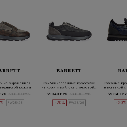
ARRETT
BARRETT
BA
ки из окрашенной
Комбинированные кроссовки
Кожаные кро
зернистой кожи и
из кожи и войлока с меховой…
и вставкой 
войло…
РУБ.
59 800 РУБ.
51 040 РУБ.
63 800 РУБ.
55 840 РУ
0%
-20%
-20%
FW25/26
FW25/26