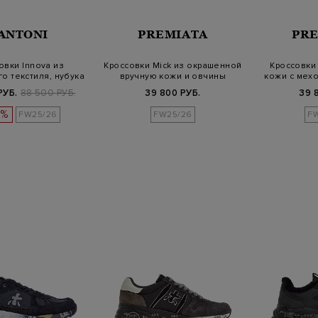
ANTONI
PREMIATA
PR
овки Innova из
Кроссовки Mick из окрашенной
Кроссовки 
го текстиля, нубука
вручную кожи и овчины
кожи с мех
и кож…
РУБ.
88 500 РУБ.
39 800 РУБ.
39 
0%
FW25/26
FW25/26
F