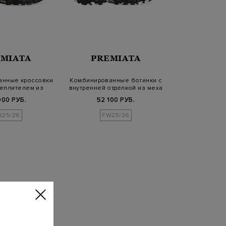
EMIATA
PREMIATA
анные кроссовки
Комбинированные ботинки с
теплителем из
внутренней отделкой из меха
вчин…
900 РУБ.
52 100 РУБ.
W25/26
FW25/26