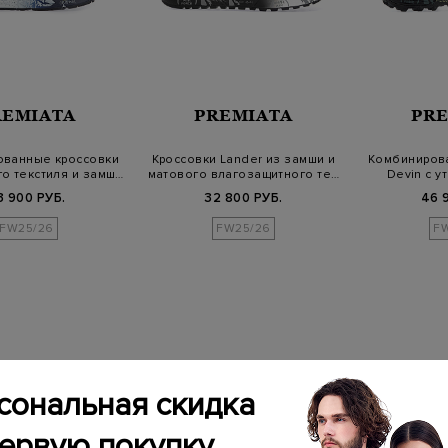
REMIATA
PREMIATA
PR
ованные кроссовки
Кроссовки Lander из замши и
Комбиниров
го текстиля и замш…
матового влагозащитного те…
Devin с у
о
3 900 РУБ.
32 800 РУБ.
46 
FW25/26
FW25/26
F
сональная скидка
первую покупку