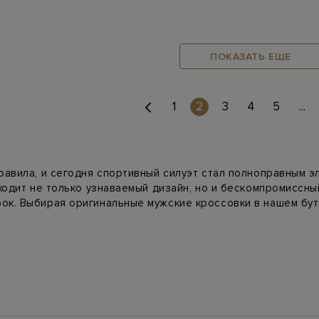
ПОКАЗАТЬ ЕЩЕ
(current)
1
2
3
4
5
...
равила, и сегодня спортивный силуэт стал полноправным 
ходит не только узнаваемый дизайн, но и бескомпромиссный
к. Выбирая оригинальные мужские кроссовки в нашем бути
едоступны в масс-маркете.
ь свою пару
сложной инженерной работы и дизайнерской мысли. От ада
аются так, чтобы вы не чувствовали усталости даже в сам
сезона: