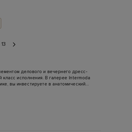
13
элементом делового и вечернего дресс-
 класс исполнения. В галерее Intermoda
ке, вы инвестируете в анатомический
птивной стельки до ручной прошивки
ом плотном графике. Чтобы облегчить