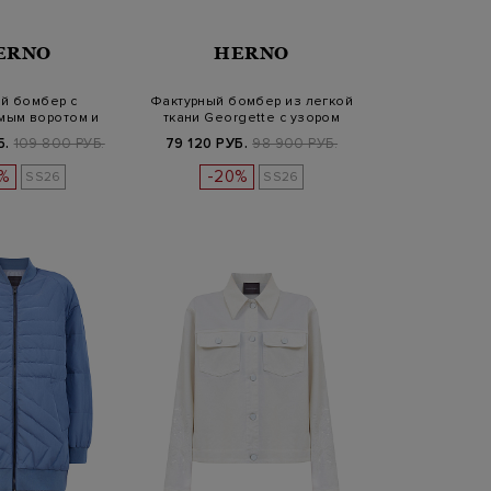
ERNO
HERNO
й бомбер с
Фактурный бомбер из легкой
мым воротом и
ткани Georgette с узором
им краем
Б.
109 800 РУБ.
79 120 РУБ.
98 900 РУБ.
%
-20%
SS26
SS26