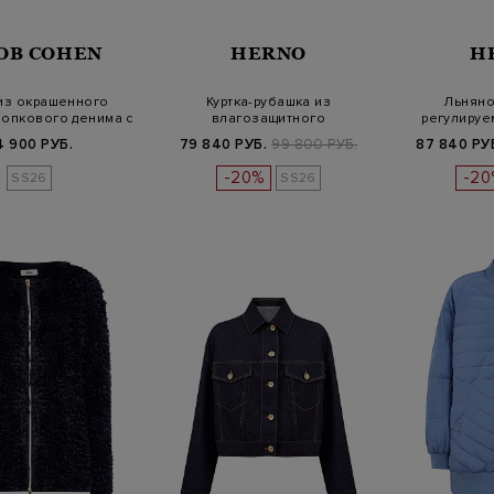
OB COHEN
HERNO
H
 из окрашенного
Куртка-рубашка из
Льняно
лопкового денима с
влагозащитного
регулируе
патч…
микроволокна с литой…
нижн
4 900 РУБ.
79 840 РУБ.
99 800 РУБ.
87 840 РУ
-20%
-20
SS26
SS26