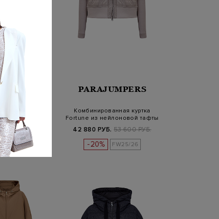
JUMPERS
PARAJUMPERS
анная куртка из
Комбинированная куртка
афты с вязаной
Fortune из нейлоновой тафты
отд…
и ф…
Б.
77 800 РУБ.
42 880 РУБ.
53 600 РУБ.
-20%
FW25/26
FW25/26