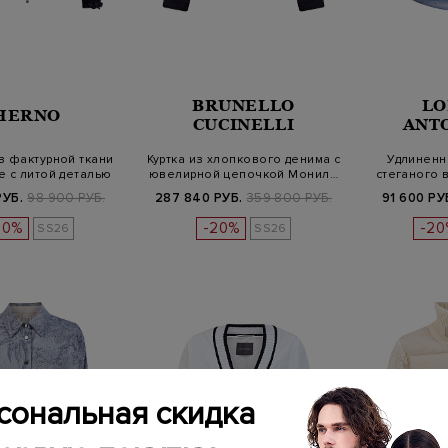
BRUNELLO
LO
HERNO
CUCINELLI
ANT
з фактурной ткани
Куртка из хлопкового денима с
Удлиненн
e с литой деталью
ювелирной цепочкой Монил…
стеганого 
н
РУБ.
98 900 РУБ.
287 840 РУБ.
359 800 РУБ.
91 600 РУ
20%
-20%
-20
SS26
SS26
сональная скидка