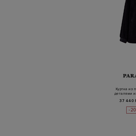
PAR
Куртка из
деталями 
37 440 
-2