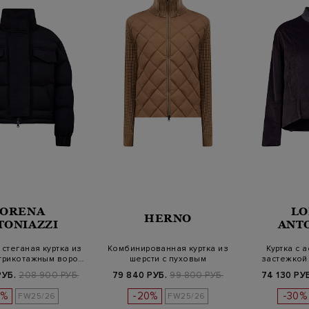
LORENA
LO
HERNO
TONIAZZI
ANT
стеганая куртка из
Комбинированная куртка из
Куртка с 
 трикотажным воро…
шерсти с пуховым
застежкой
утеплителем
во
РУБ.
208 900 РУБ.
79 840 РУБ.
99 800 РУБ.
74 130 РУ
0%
-20%
-30%
FW25/26
FW25/26