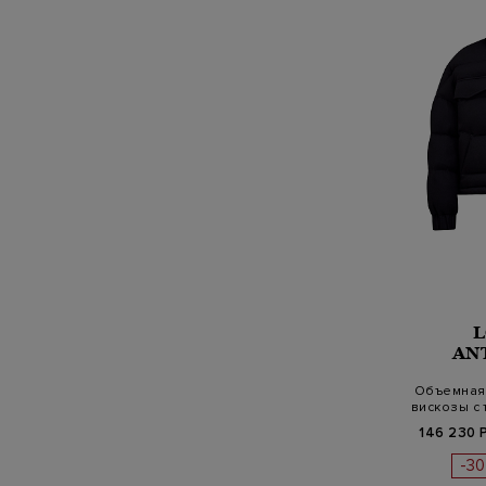
AN
Объемная 
вискозы с
146 230 
-3