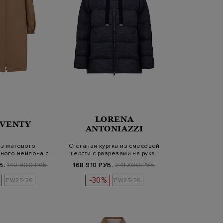
LORENA
EVENTY
ANTONIAZZI
из матового
Стеганая куртка из смесовой
ного нейлона с
шерсти с разрезами на рука…
пюшоном
Б.
142 900 РУБ.
168 910 РУБ.
241 300 РУБ.
-30%
FW25/26
FW25/26