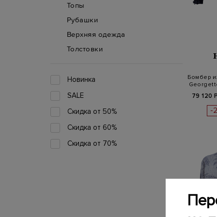
Топы
Рубашки
Верхняя одежда
Толстовки
Бомбер и
Новинка
Georgett
SALE
79 120 
-
Скидка от 50%
Скидка от 60%
Скидка от 70%
Пер