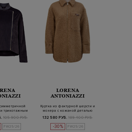
RENA
LORENA
ONIAZZI
ANTONIAZZI
асимметричной
Куртка из фактурной шерсти и
 и трикотажным
мохера с кожаной деталью
ротом…
Б.
105 900 РУБ.
132 580 РУБ.
189 400 РУБ.
-30%
FW25/26
FW25/26