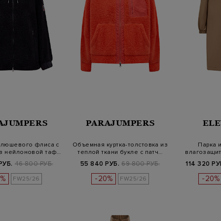
AJUMPERS
PARAJUMPERS
EL
 плюшевого флиса с
Объемная куртка-толстовка из
Парка 
из нейлоновой таф…
теплой ткани букле с патч…
влагозащит
ка
РУБ.
46 800 РУБ.
55 840 РУБ.
69 800 РУБ.
114 320 РУ
0%
-20%
-20%
FW25/26
FW25/26