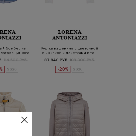
RENA
LORENA
ONIAZZI
ANTONIAZZI
ый бомбер из
Куртка из денима с цветочной
влагозащитного
вышивкой и пайетками в то…
ейлона
Б.
114 500 РУБ.
87 840 РУБ.
109 800 РУБ.
%
-20%
SS26
SS26