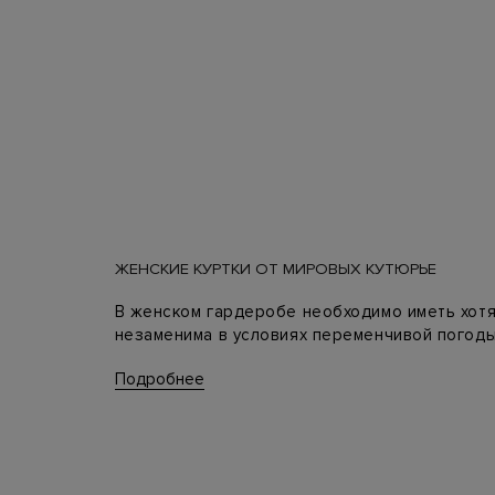
ЖЕНСКИЕ КУРТКИ ОТ МИРОВЫХ КУТЮРЬЕ
В женском гардеробе необходимо иметь хотя 
незаменима в условиях переменчивой погоды 
Мировые дизайнеры предлагают широкий выбо
Подробнее
полуспортивные бомберы, даже элегантные и
любительницам как классического внешнего в
К тому же они позаботились о качестве мате
погоды. Цветовая гамма также разнообразна: